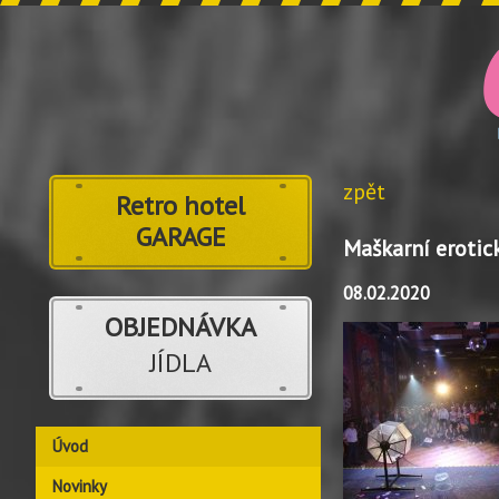
zpět
Retro hotel
GARAGE
Maškarní erotic
08.02.2020
OBJEDNÁVKA
JÍDLA
Úvod
Novinky