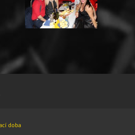
u
ací doba