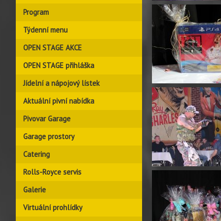
Program
Týdenní menu
OPEN STAGE AKCE
OPEN STAGE přihláška
Jídelní a nápojový lístek
Aktuální pivní nabídka
Pivovar Garage
Garage prostory
Catering
Rolls-Royce servis
Galerie
Virtuální prohlídky