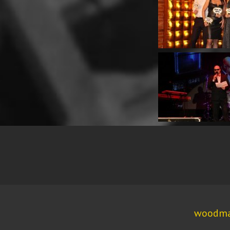
woodma