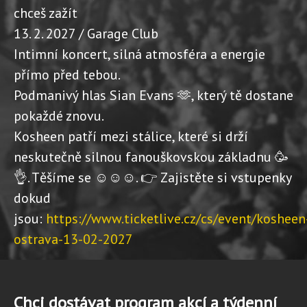
chceš zažít
13. 2. 2027 / Garage Club
Intimní koncert, silná atmosféra a energie
přímo před tebou.
Podmanivý hlas Sian Evans 🫶, který tě dostane
pokaždé znovu.
Kosheen patří mezi stálice, které si drží
neskutečně silnou fanouškovskou základnu 🥳
👌. Těšíme se ☺️☺️☺️. 👉 Zajistěte si vstupenky
dokud
jsou:
https://www.ticketlive.cz/cs/event/kosheen
ostrava-13-02-2027
Chci dostávat program akcí a týdenní